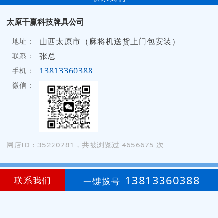
太原千赢科技牌具公司
山西太原市（麻将机送货上门包安装）
地址：
张总
联系：
13813360388
手机：
微信：
网店ID：35220781，共被浏览过 4656675 次
13813360388
联系我们
一键拨号
网店登录
免费开店
技
术
支
持
：
颜艳珍
3
第
年